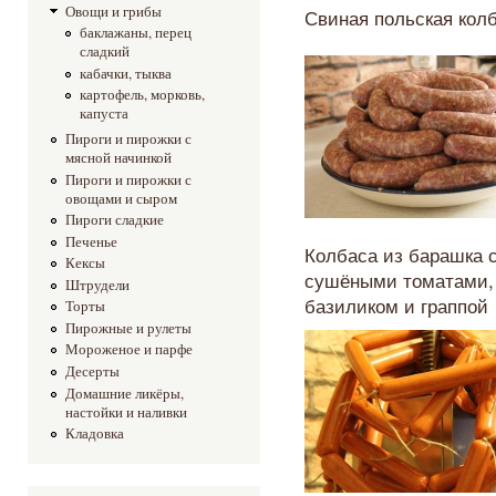
Овощи и грибы
Свиная польская кол
баклажаны, перец
сладкий
кабачки, тыква
картофель, морковь,
капуста
Пироги и пирожки с
мясной начинкой
Пироги и пирожки с
овощами и сыром
Пироги сладкие
Печенье
Колбаса из барашка 
Кексы
сушёными томатами,
Штрудели
базиликом и граппой
Торты
Пирожные и рулеты
Мороженое и парфе
Десерты
Домашние ликёры,
настойки и наливки
Кладовка