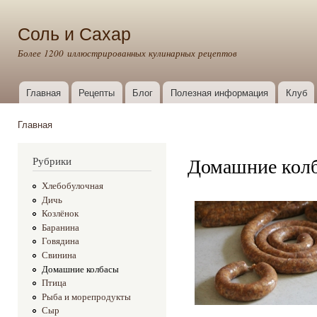
Пер
ос
Соль и Сахар
со
Более 1200 иллюстрированных кулинарных рецептов
Главная
Рецепты
Блог
Полезная информация
Клуб
Главное меню
Главная
Вы здесь
Домашние кол
Рубрики
Хлебобулочная
Дичь
Козлёнок
Баранина
Говядина
Свинина
Домашние колбасы
Птица
Рыба и морепродукты
Сыр