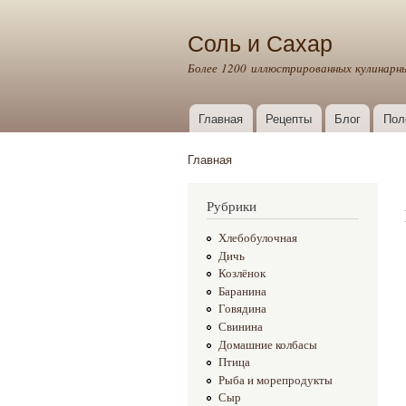
Соль и Сахар
Более 1200 иллюстрированных кулинарн
Главная
Рецепты
Блог
Пол
Главное меню
Главная
Вы здесь
Рубрики
Хлебобулочная
Дичь
Козлёнок
Баранина
Говядина
Свинина
Домашние колбасы
Птица
Рыба и морепродукты
Сыр