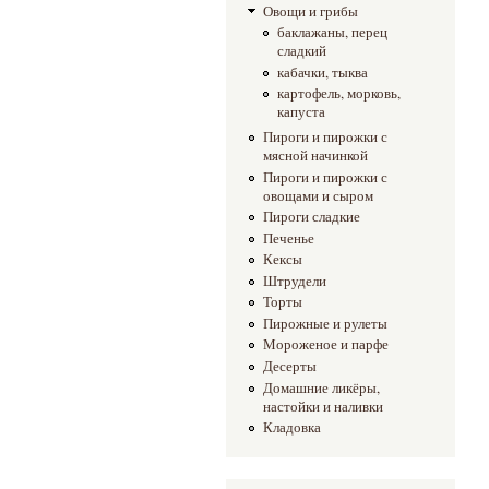
Овощи и грибы
баклажаны, перец
сладкий
кабачки, тыква
картофель, морковь,
капуста
Пироги и пирожки с
мясной начинкой
Пироги и пирожки с
овощами и сыром
Пироги сладкие
Печенье
Кексы
Штрудели
Торты
Пирожные и рулеты
Мороженое и парфе
Десерты
Домашние ликёры,
настойки и наливки
Кладовка