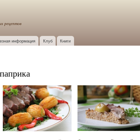
Перейти к
основному
содержанию
ых рецептов
езная информация
Клуб
Книги
паприка