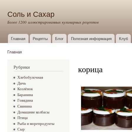
Пер
ос
Соль и Сахар
со
Более 1200 иллюстрированных кулинарных рецептов
Главная
Рецепты
Блог
Полезная информация
Клуб
Главное меню
Главная
Вы здесь
корица
Рубрики
Хлебобулочная
Дичь
Козлёнок
Баранина
Говядина
Свинина
Домашние колбасы
Птица
Рыба и морепродукты
Сыр