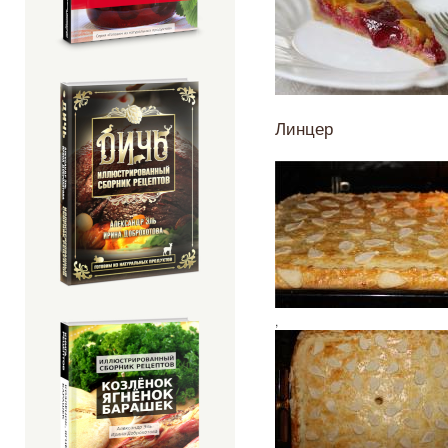
Линцер
,