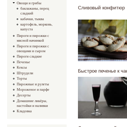
Овощи и грибы
Сливовый конфитюр
баклажаны, перец
сладкий
кабачки, тыква
картофель, морковь,
капуста
Пироги и пирожки с
мясной начинкой
Пироги и пирожки с
овощами и сыром
Пироги сладкие
Печенье
Кексы
Быстрое печенье к ч
Штрудели
Торты
Пирожные и рулеты
Мороженое и парфе
Десерты
Домашние ликёры,
настойки и наливки
Кладовка