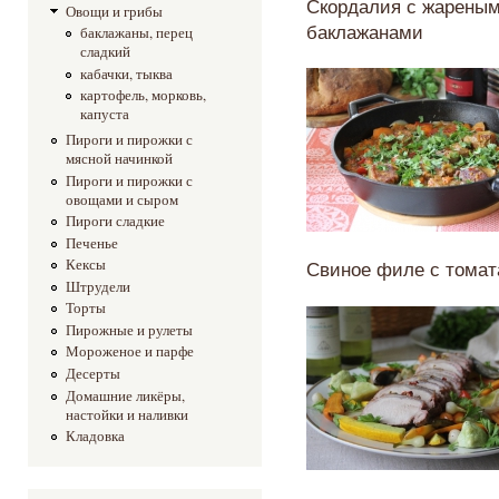
Скордалия с жарены
Овощи и грибы
баклажанами
баклажаны, перец
сладкий
кабачки, тыква
картофель, морковь,
капуста
Пироги и пирожки с
мясной начинкой
Пироги и пирожки с
овощами и сыром
Пироги сладкие
Печенье
Свиное филе с тома
Кексы
Штрудели
Торты
Пирожные и рулеты
Мороженое и парфе
Десерты
Домашние ликёры,
настойки и наливки
Кладовка