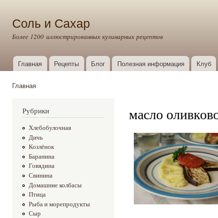
Пер
ос
Соль и Сахар
со
Более 1200 иллюстрированных кулинарных рецептов
Главная
Рецепты
Блог
Полезная информация
Клуб
Главное меню
Главная
Вы здесь
масло оливков
Рубрики
Хлебобулочная
Дичь
Козлёнок
Баранина
Говядина
Свинина
Домашние колбасы
Птица
Рыба и морепродукты
Сыр