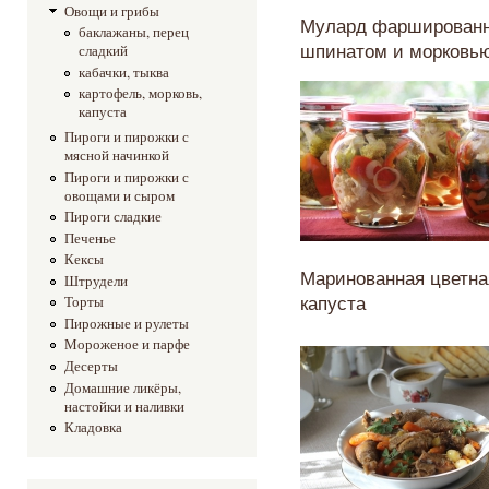
Овощи и грибы
Мулард фарширован
баклажаны, перец
шпинатом и морковь
сладкий
кабачки, тыква
картофель, морковь,
капуста
Пироги и пирожки с
мясной начинкой
Пироги и пирожки с
овощами и сыром
Пироги сладкие
Печенье
Кексы
Маринованная цветна
Штрудели
капуста
Торты
Пирожные и рулеты
Мороженое и парфе
Десерты
Домашние ликёры,
настойки и наливки
Кладовка