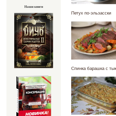
Наши книги
Петух по-эльзасски
Спинка барашка с ты