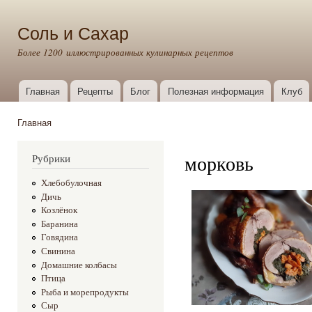
Пер
ос
Соль и Сахар
со
Более 1200 иллюстрированных кулинарных рецептов
Главная
Рецепты
Блог
Полезная информация
Клуб
Главное меню
Главная
Вы здесь
морковь
Рубрики
Хлебобулочная
Дичь
Козлёнок
Баранина
Говядина
Свинина
Домашние колбасы
Птица
Рыба и морепродукты
Сыр