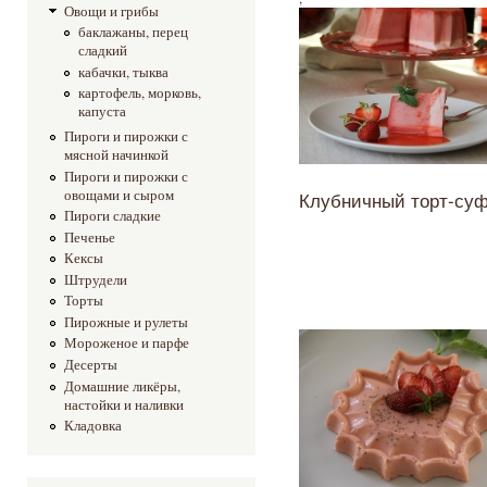
Овощи и грибы
баклажаны, перец
сладкий
кабачки, тыква
картофель, морковь,
капуста
Пироги и пирожки с
мясной начинкой
Пироги и пирожки с
овощами и сыром
Клубничный торт-су
Пироги сладкие
Печенье
Кексы
Штрудели
Торты
Пирожные и рулеты
Мороженое и парфе
Десерты
Домашние ликёры,
настойки и наливки
Кладовка