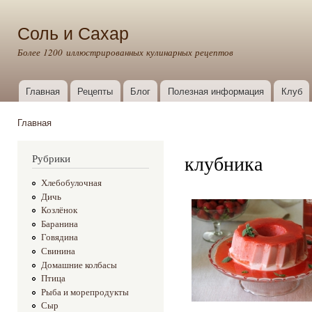
Пер
ос
Соль и Сахар
со
Более 1200 иллюстрированных кулинарных рецептов
Главная
Рецепты
Блог
Полезная информация
Клуб
Главное меню
Главная
Вы здесь
клубника
Рубрики
Хлебобулочная
Дичь
Козлёнок
Баранина
Говядина
Свинина
Домашние колбасы
Птица
Рыба и морепродукты
Сыр
,