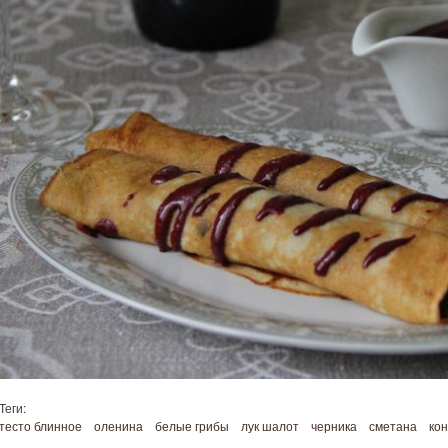
Теги:
тесто блинное
оленина
белые грибы
лук шалот
черника
сметана
кон