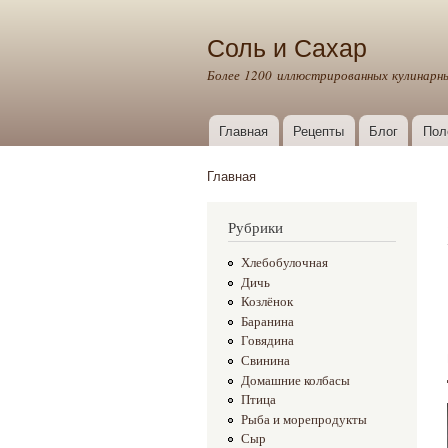
Соль и Сахар
Более 1200 иллюстрированных кулинарн
Главная
Рецепты
Блог
Пол
Главное меню
Главная
Вы здесь
Рубрики
Хлебобулочная
Дичь
Козлёнок
Баранина
Говядина
Свинина
Домашние колбасы
Птица
Рыба и морепродукты
Сыр