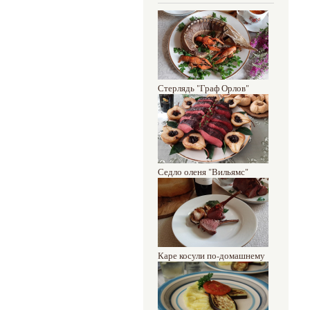
Стерлядь "Граф Орлов"
Седло оленя "Вильямс"
Каре косули по-домашнему