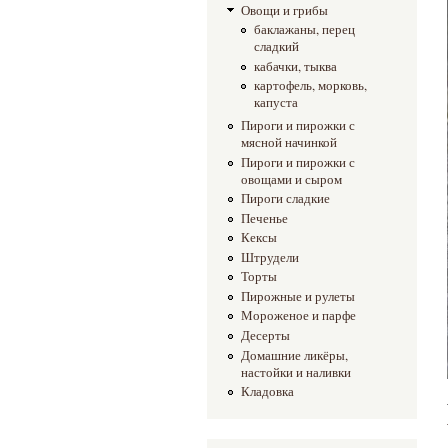
Овощи и грибы
баклажаны, перец
сладкий
кабачки, тыква
картофель, морковь,
капуста
Пироги и пирожки с
мясной начинкой
Пироги и пирожки с
овощами и сыром
Пироги сладкие
Печенье
Кексы
Штрудели
Торты
Пирожные и рулеты
Мороженое и парфе
Десерты
Домашние ликёры,
настойки и наливки
Кладовка