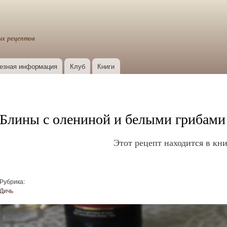
Перейти к
основному
содержанию
ых рецептов
езная информация
Клуб
Книги
Блины с олениной и белыми грибами
Этот рецепт находится в кни
Рубрика:
Дичь