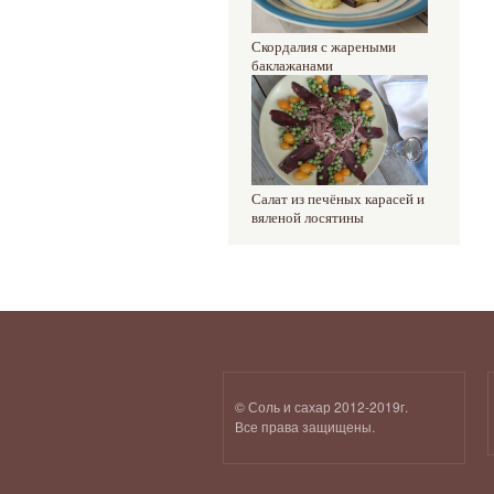
Скордалия с жареными
баклажанами
Салат из печёных карасей и
вяленой лосятины
© Соль и сахар 2012-2019г.
Все права защищены.