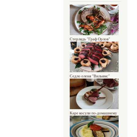
Стерлядь "Граф Орлов"
Седло оленя "Вильямс"
Каре косули по-домашнему