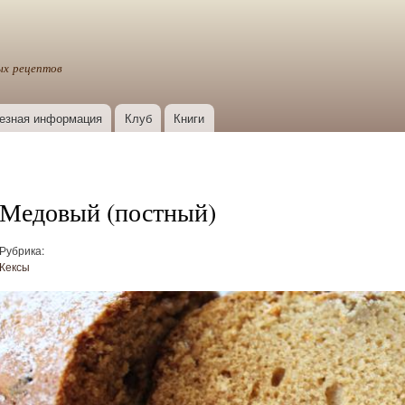
Перейти к
основному
содержанию
ых рецептов
езная информация
Клуб
Книги
Медовый (постный)
Рубрика:
Кексы