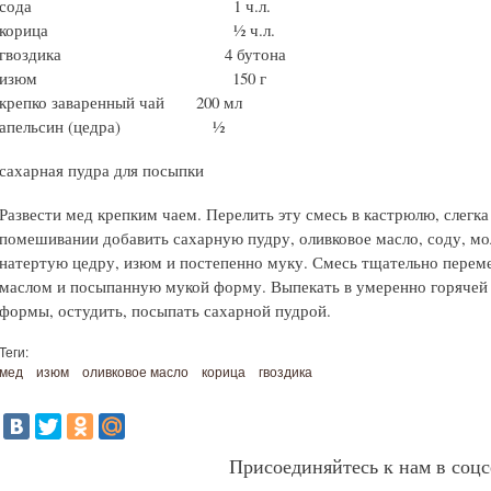
сода 1 ч.л.
корица ½ ч.л.
гвоздика 4 бутона
изюм 150 г
крепко заваренный чай 200 мл
апельсин (цедра) ½
сахарная пудра для посыпки
Развести мед крепким чаем. Перелить эту смесь в кастрюлю, слегк
помешивании добавить сахарную пудру, оливковое масло, соду, мо
натертую цедру, изюм и постепенно муку. Смесь тщательно перем
маслом и посыпанную мукой форму. Выпекать в умеренно горячей 
формы, остудить, посыпать сахарной пудрой.
Теги:
мед
изюм
оливковое масло
корица
гвоздика
Присоединяйтесь к нам в соцс