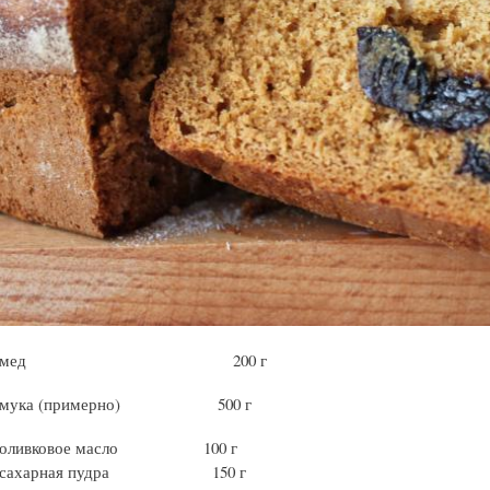
мед 200 г
мука (примерно) 500 г
оливковое масло 100 г
сахарная пудра 150 г