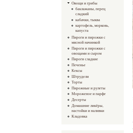
Овощи и грибы
баклажаны, перец
сладкий
кабачки, тыква
картофель, морковь,
капуста
Пироги и пирожки с
мясной начинкой
Пироги и пирожки с
овощами и сыром
Пироги сладкие
Печенье
Кексы
Штрудели
Торты
Пирожные и рулеты
Мороженое и парфе
Десерты
Домашние ликёры,
настойки и наливки
Кладовка