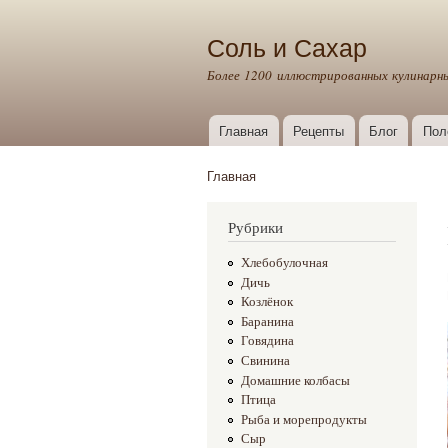
Соль и Сахар
Более 1200 иллюстрированных кулинарн
Главная
Рецепты
Блог
Пол
Главное меню
Главная
Вы здесь
Рубрики
Хлебобулочная
Дичь
Козлёнок
Баранина
Говядина
Свинина
Домашние колбасы
Птица
Рыба и морепродукты
Сыр