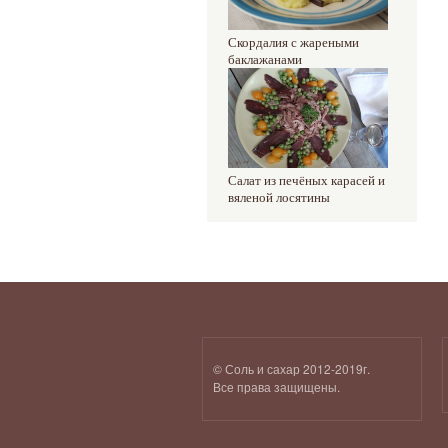
Скордалия с жареными
баклажанами
Салат из печёных карасей и
вяленой лосятины
© Соль и сахар 2012-2019г.
Все права защищены.