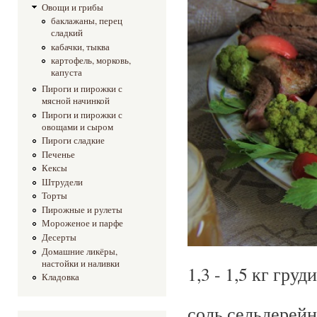
Овощи и грибы
баклажаны, перец
сладкий
кабачки, тыква
картофель, морковь,
капуста
Пироги и пирожки с
мясной начинкой
Пироги и пирожки с
овощами и сыром
Пироги сладкие
Печенье
Кексы
Штрудели
Торты
Пирожные и рулеты
Мороженое и парфе
Десерты
Домашние ликёры,
настойки и наливки
1,3 - 1,5 кг груд
Кладовка
соль сельдерейн