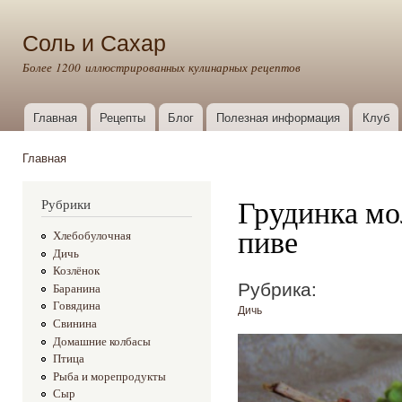
Пер
ос
Соль и Сахар
со
Более 1200 иллюстрированных кулинарных рецептов
Главная
Рецепты
Блог
Полезная информация
Клуб
Главное меню
Главная
Вы здесь
Грудинка мо
Рубрики
пиве
Хлебобулочная
Дичь
Козлёнок
Рубрика:
Баранина
Говядина
Дичь
Свинина
Домашние колбасы
Птица
Рыба и морепродукты
Сыр