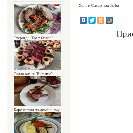
Соль и Сахар newsletter
Прис
Стерлядь "Граф Орлов"
Седло оленя "Вильямс"
Каре косули по-домашнему