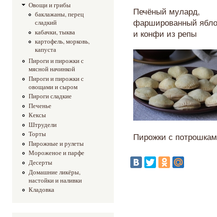
Овощи и грибы
Печёный мулард,
баклажаны, перец
фаршированный ябл
сладкий
и конфи из репы
кабачки, тыква
картофель, морковь,
капуста
Пироги и пирожки с
мясной начинкой
Пироги и пирожки с
овощами и сыром
Пироги сладкие
Печенье
Кексы
Штрудели
Торты
Пирожки с потрошка
Пирожные и рулеты
Мороженое и парфе
Десерты
Домашние ликёры,
настойки и наливки
Кладовка