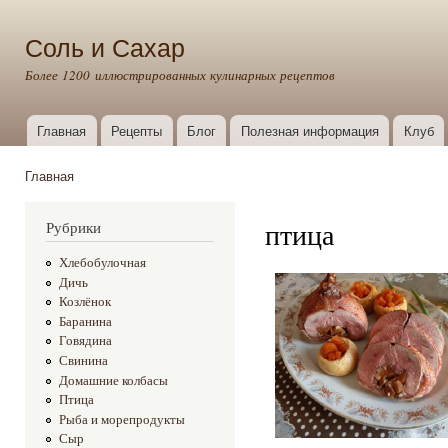
Пер
ос
Соль и Сахар
со
Более 1200 иллюстрированных кулинарных рецептов
Главная
Рецепты
Блог
Полезная информация
Клуб
Главное меню
Главная
Вы здесь
птица
Рубрики
Хлебобулочная
Дичь
Козлёнок
Баранина
Говядина
Свинина
Домашние колбасы
Птица
Рыба и морепродукты
Сыр