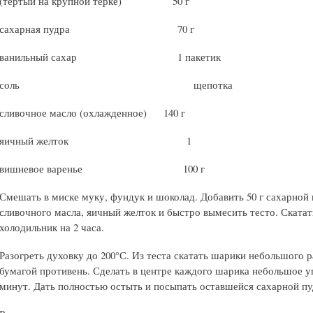
(тертый на крупной терке) 50 г
сахарная пудра 70 г
ванильный сахар 1 пакетик
соль щепотка
сливочное масло (охлажденное) 140 г
яичный желток 1
вишневое варенье 100 г
Смешать в миске муку, фундук и шоколад. Добавить 50 г сахарной 
сливочного масла, яичный желток и быстро вымесить тесто. Скатать
холодильник на 2 часа.
Разогреть духовку до 200°С. Из теста скатать шарики небольшого 
бумагой противень. Сделать в центре каждого шарика небольшое у
минут. Дать полностью остыть и посыпать оставшейся сахарной пу