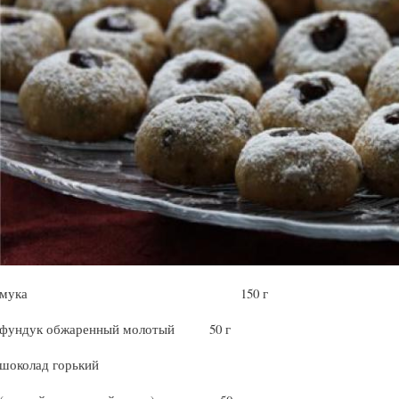
мука 150 г
фундук обжаренный молотый 50 г
шоколад горький