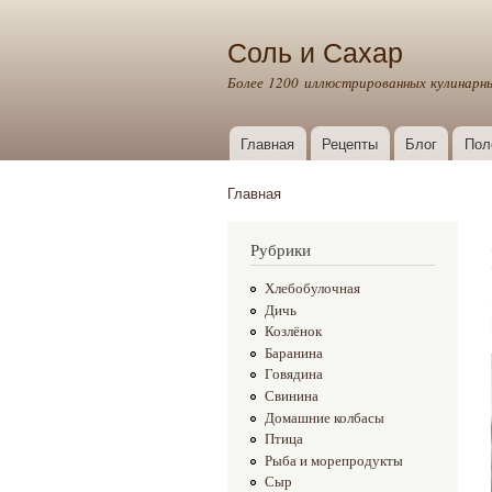
Соль и Сахар
Более 1200 иллюстрированных кулинарн
Главная
Рецепты
Блог
Пол
Главное меню
Главная
Вы здесь
Рубрики
Хлебобулочная
Дичь
Козлёнок
Баранина
Говядина
Свинина
Домашние колбасы
Птица
Рыба и морепродукты
Сыр