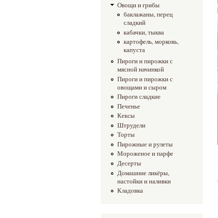
Овощи и грибы
баклажаны, перец
сладкий
кабачки, тыква
картофель, морковь,
капуста
Пироги и пирожки с
мясной начинкой
Пироги и пирожки с
овощами и сыром
Пироги сладкие
Печенье
Кексы
Штрудели
Торты
Пирожные и рулеты
Мороженое и парфе
Десерты
Домашние ликёры,
настойки и наливки
Кладовка