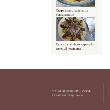
Скордалия с жареными
баклажанами
Салат из печёных карасей и
вяленой лосятины
© Соль и сахар 2012-2019г.
Все права защищены.