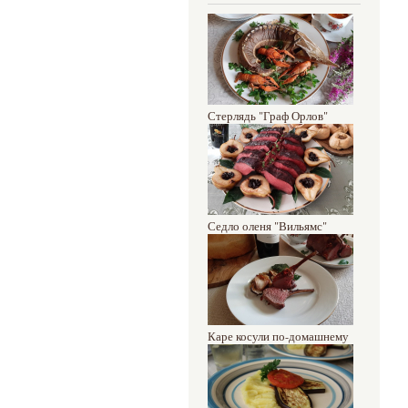
Стерлядь "Граф Орлов"
Седло оленя "Вильямс"
Каре косули по-домашнему