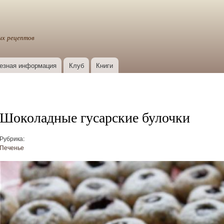
Перейти к
основному
содержанию
ых рецептов
езная информация
Клуб
Книги
Шоколадные гусарские булочки
Рубрика:
Печенье