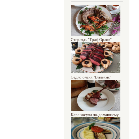
Стерлядь "Граф Орлов"
Седло оленя "Вильямс"
Каре косули по-домашнему