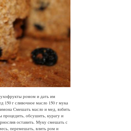
ь сухофрукты ромом и дать им
ед 150 г сливочное масло 150 г мука
 лимона Смешать масло и мед, взбить
ы процедить, обсушить, курагу и
ернослив оставить. Муку смешать с
месь, перемешать, влить ром и