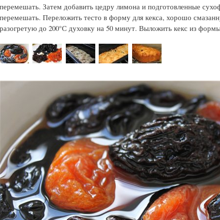
перемешать. Затем добавить цедру лимона и подготовленные сухо
перемешать. Переложить тесто в форму для кекса, хорошо смазанн
разогретую до 200°С духовку на 50 минут. Выложить кекс из формы