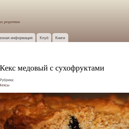
Перейти к
основному
содержанию
ых рецептов
езная информация
Клуб
Книги
Кекс медовый с сухофруктами
Рубрика:
Кексы