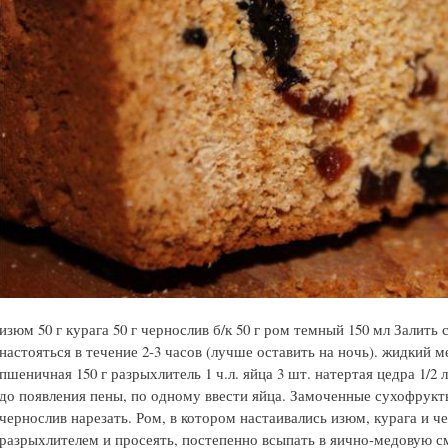
изюм 50 г курага 50 г чернослив б/к 50 г ром темный 150 мл Залит
настояться в течение 2-3 часов (лучше оставить на ночь). жидкий м
пшеничная 150 г разрыхлитель 1 ч.л. яйца 3 шт. натертая цедра 1/2
до появления пены, по одному ввести яйца. Замоченные сухофрукт
чернослив нарезать. Ром, в котором настаивались изюм, курага и ч
разрыхлителем и просеять, постепенно всыпать в яично-медовую с