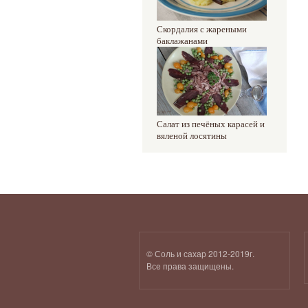
Скордалия с жареными
баклажанами
Салат из печёных карасей и
вяленой лосятины
© Соль и сахар 2012-2019г.
Все права защищены.