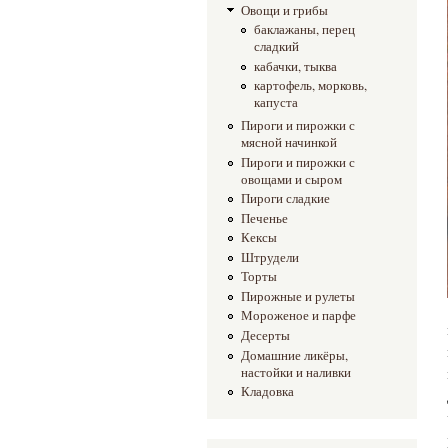
Овощи и грибы
баклажаны, перец
сладкий
кабачки, тыква
картофель, морковь,
капуста
Пироги и пирожки с
мясной начинкой
Пироги и пирожки с
овощами и сыром
Пироги сладкие
Печенье
Кексы
Штрудели
Торты
Пирожные и рулеты
Мороженое и парфе
Десерты
Домашние ликёры,
настойки и наливки
Кладовка