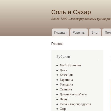
Соль и Сахар
Более 1200 иллюстрированных кулинарн
Главная
Рецепты
Блог
Пол
Главное меню
Главная
Вы здесь
Рубрики
Хлебобулочная
Дичь
Козлёнок
Баранина
Говядина
Свинина
Домашние колбасы
Птица
Рыба и морепродукты
Сыр