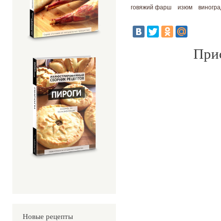
говяжий фарш
изюм
виногра
Прис
Новые рецепты