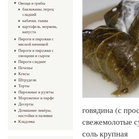
Овощи и грибы
баклажаны, перец
сладкий
кабачки, тыква
картофель, морковь,
капуста
Пироги и пирожки с
мясной начинкой
Пироги и пирожки с
овощами и сыром
Пироги сладкие
Печенье
Кексы
Штрудели
Торты
Пирожные и рулеты
Мороженое и парфе
Десерты
говядина (с п
Домашние ликёры,
настойки и наливки
свежемол
Кладовка
соль к