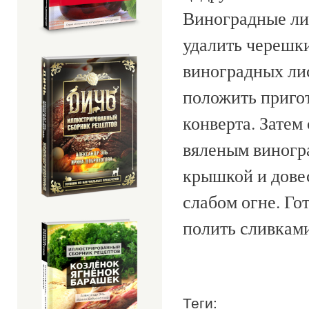
Виноградные лис
удалить черешки
виноградных лис
положить пригот
конверта. Затем
вяленым виногра
крышкой и довес
слабом огне. Го
полить сливками
Теги: