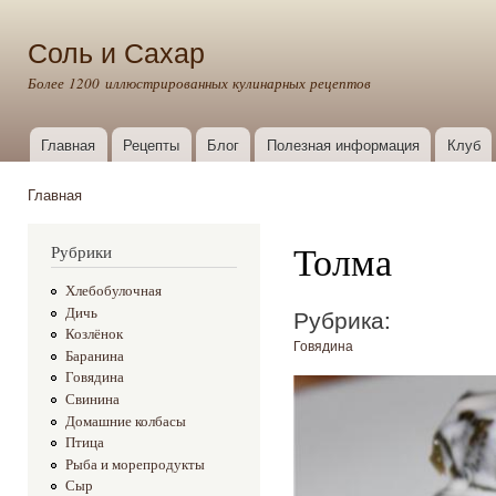
Пер
ос
Соль и Сахар
со
Более 1200 иллюстрированных кулинарных рецептов
Главная
Рецепты
Блог
Полезная информация
Клуб
Главное меню
Главная
Вы здесь
Толма
Рубрики
Хлебобулочная
Рубрика:
Дичь
Козлёнок
Говядина
Баранина
Говядина
Свинина
Домашние колбасы
Птица
Рыба и морепродукты
Сыр