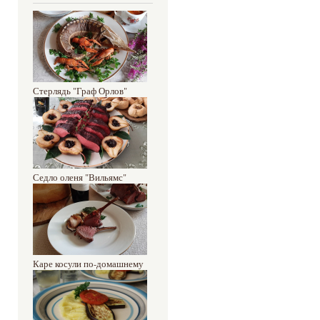
Стерлядь "Граф Орлов"
Седло оленя "Вильямс"
Каре косули по-домашнему