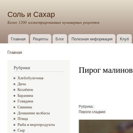
Пер
ос
Соль и Сахар
со
Более 1200 иллюстрированных кулинарных рецептов
Главная
Рецепты
Блог
Полезная информация
Клуб
Главное меню
Главная
Вы здесь
Пирог малино
Рубрики
Хлебобулочная
Дичь
Козлёнок
Баранина
Говядина
Рубрика:
Свинина
Пироги сладкие
Домашние колбасы
Птица
Рыба и морепродукты
Сыр