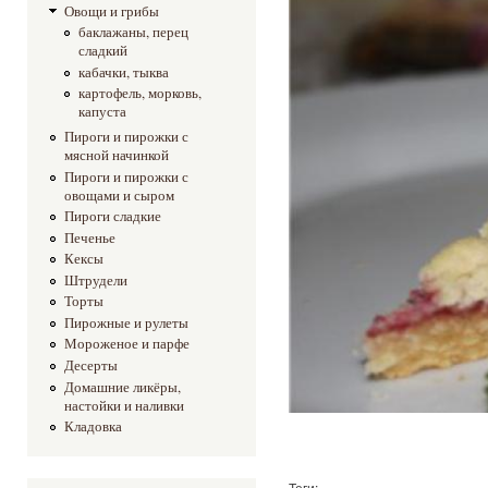
Овощи и грибы
баклажаны, перец
сладкий
кабачки, тыква
картофель, морковь,
капуста
Пироги и пирожки с
мясной начинкой
Пироги и пирожки с
овощами и сыром
Пироги сладкие
Печенье
Кексы
Штрудели
Торты
Пирожные и рулеты
Мороженое и парфе
Десерты
Домашние ликёры,
настойки и наливки
Кладовка
Теги: