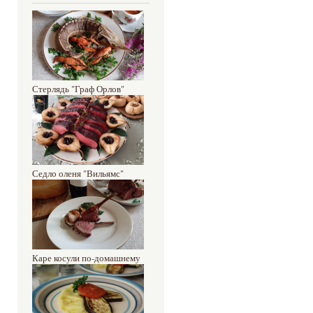
Стерлядь "Граф Орлов"
Седло оленя "Вильямс"
Каре косули по-домашнему