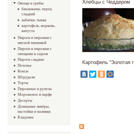
Хлебцы с Чеддером
Овощи и грибы
баклажаны, перец
сладкий
кабачки, тыква
картофель, морковь,
капуста
Пироги и пирожки с
мясной начинкой
Пироги и пирожки с
овощами и сыром
Пироги сладкие
Картофель "Золотая г
Печенье
Кексы
Штрудели
Торты
Пирожные и рулеты
Мороженое и парфе
Десерты
Домашние ликёры,
настойки и наливки
Кладовка