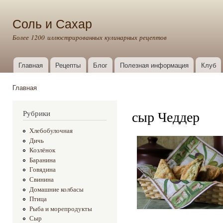
Пер
ос
Соль и Сахар
со
Более 1200 иллюстрированных кулинарных рецептов
Главная
Рецепты
Блог
Полезная информация
Клуб
Главное меню
Главная
Вы здесь
сыр Чеддер
Рубрики
Хлебобулочная
Дичь
Козлёнок
Баранина
Говядина
Свинина
Домашние колбасы
Птица
Рыба и морепродукты
Сыр